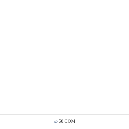
58.COM
©