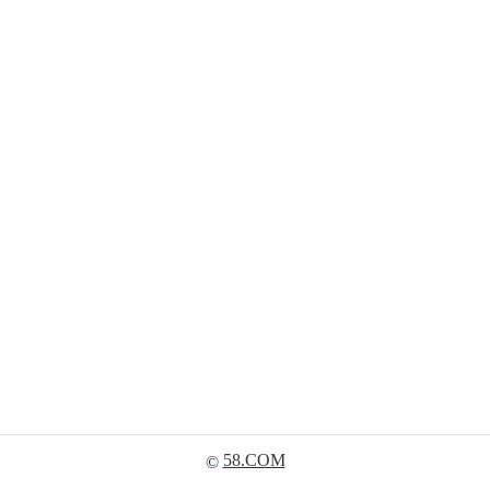
58.COM
©