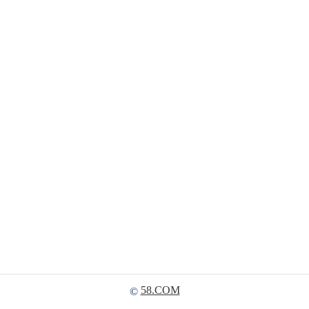
58.COM
©