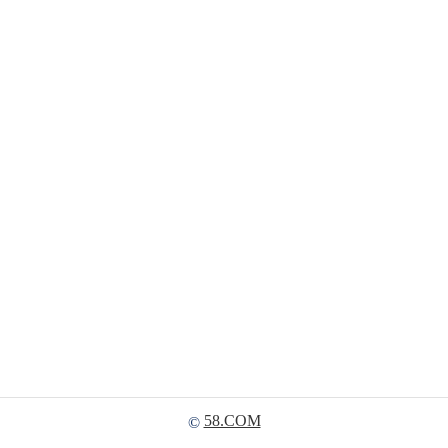
58.COM
©