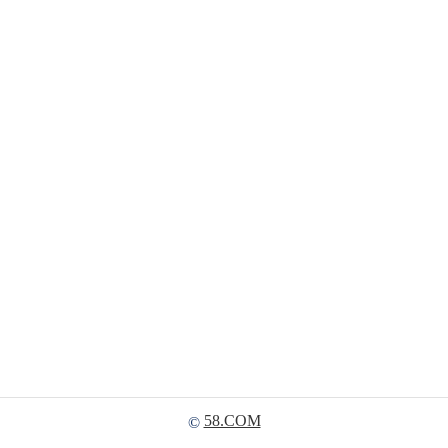
58.COM
©