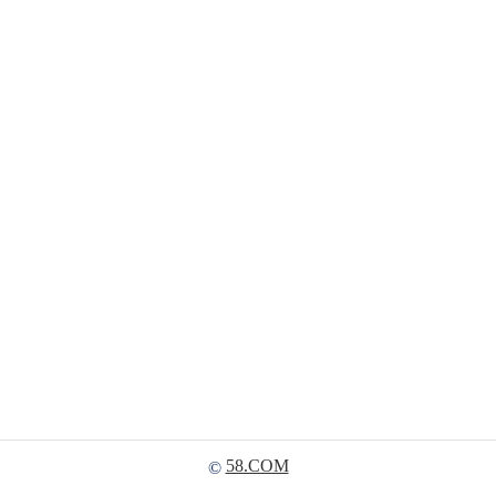
58.COM
©