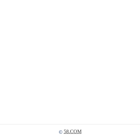
58.COM
©