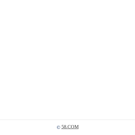
58.COM
©