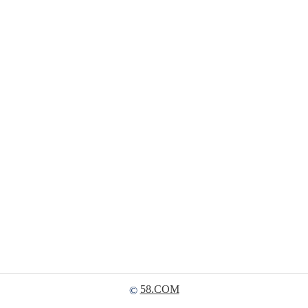
58.COM
©