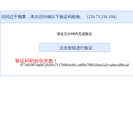
访问过于频繁，本次访问做以下验证码校验。（216.73.216.104）
请在五分钟内完成验证
验证码初始化失败！
9774d19974a0b52bc91e7117684cbc8d_ea0f8e70002d4ea1a2cca4eeca9fbca4