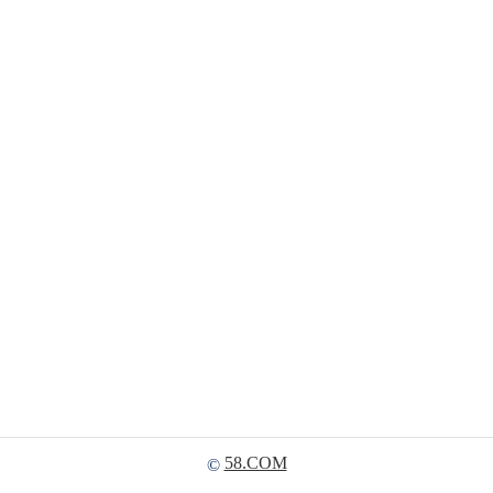
58.COM
©