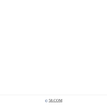
58.COM
©