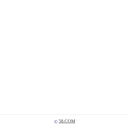
58.COM
©