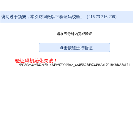
访问过于频繁，本次访问做以下验证码校验。（216.73.216.206）
请在五分钟内完成验证
验证码初始化失败！
99360cb4ec542ee5b1a349c9799fdbae_4a4f5625d97449b3a17918c3d465a171