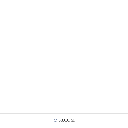
58.COM
©