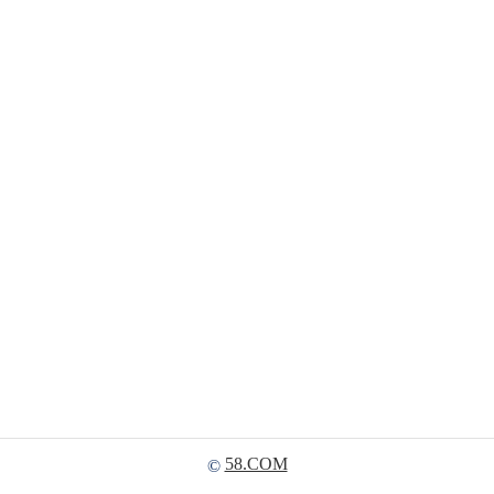
58.COM
©