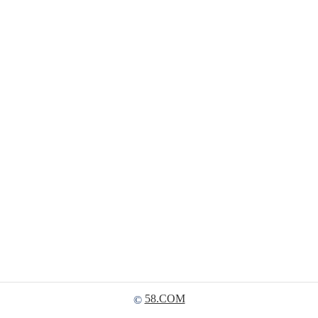
58.COM
©