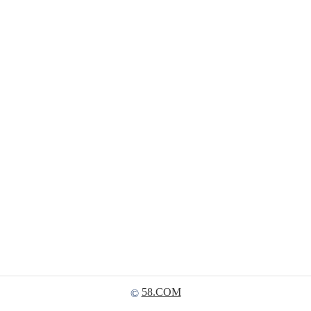
58.COM
©