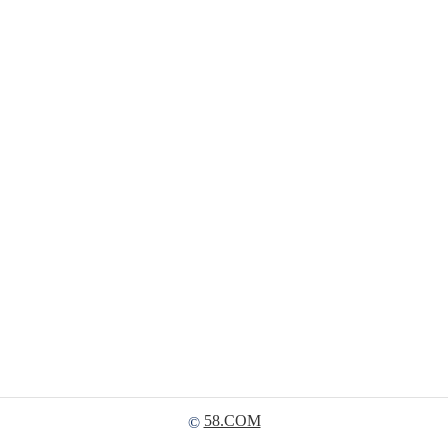
58.COM
©