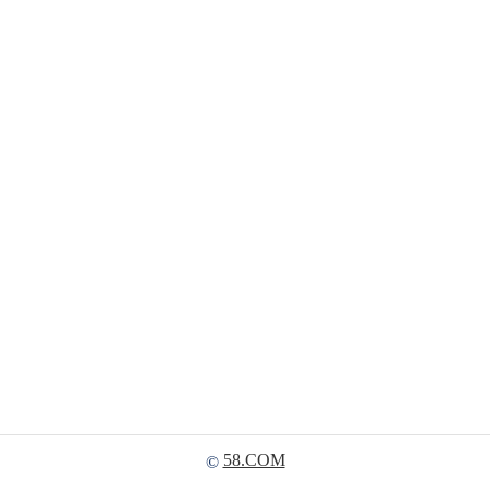
58.COM
©