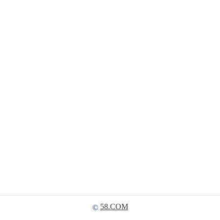
58.COM
©