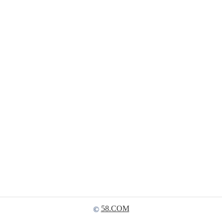
58.COM
©