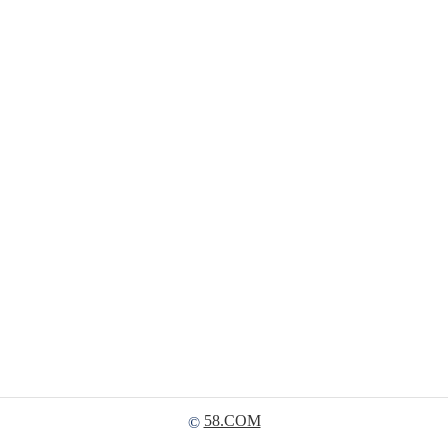
58.COM
©