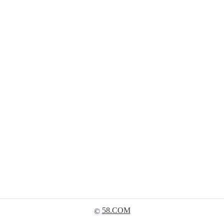
58.COM
©