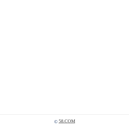
58.COM
©