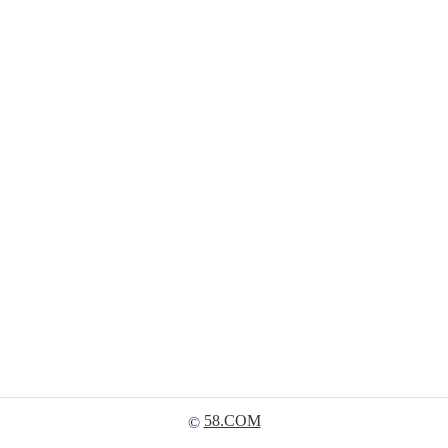
58.COM
©