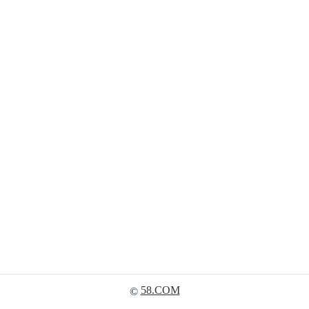
58.COM
©