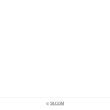
58.COM
©