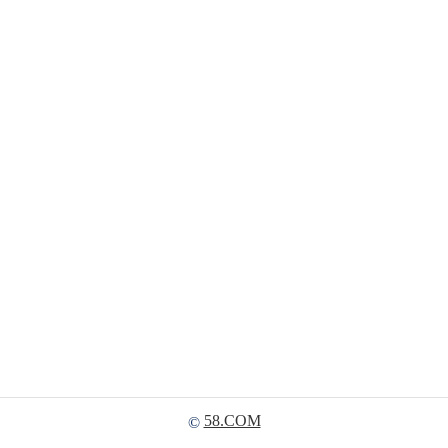
58.COM
©