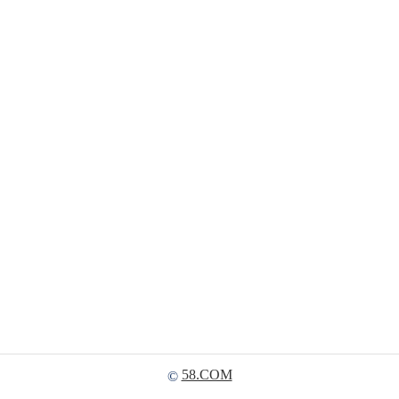
58.COM
©