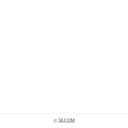
58.COM
©