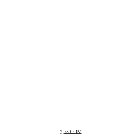
58.COM
©