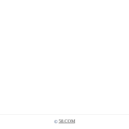
58.COM
©