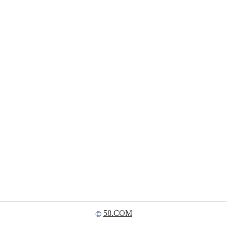
58.COM
©