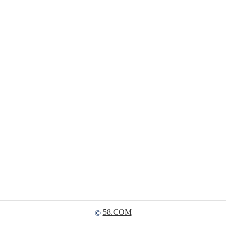
58.COM
©