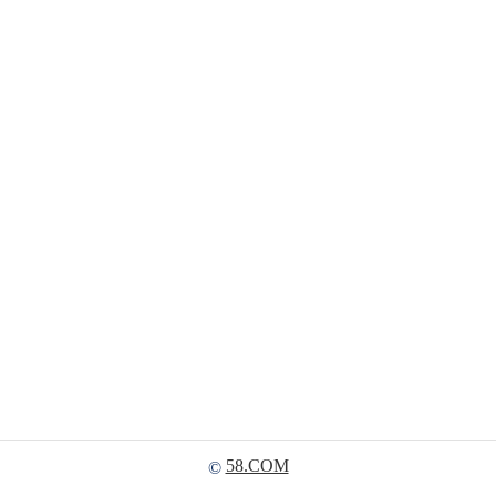
58.COM
©