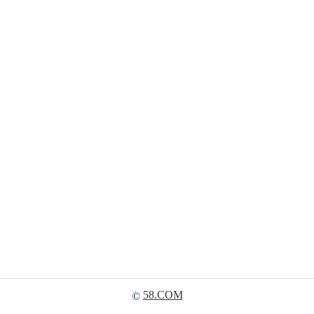
58.COM
©