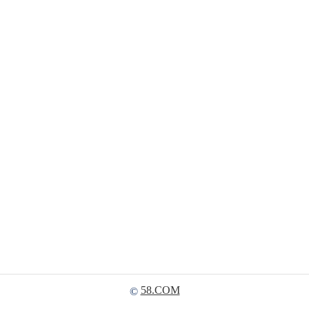
58.COM
©