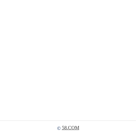
58.COM
©