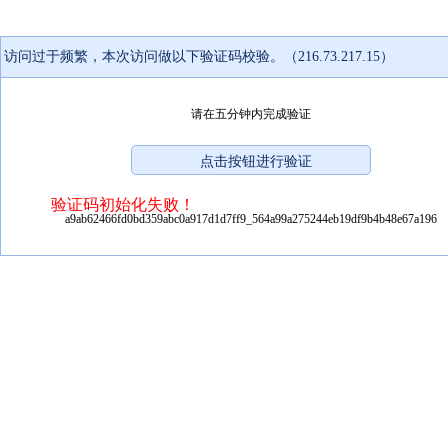
访问过于频繁，本次访问做以下验证码校验。（216.73.217.15）
请在五分钟内完成验证
验证码初始化失败！
a9ab62466fd0bd359abc0a917d1d7ff9_564a99a275244eb19df9b4b48e67a196