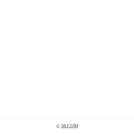
58.COM
©