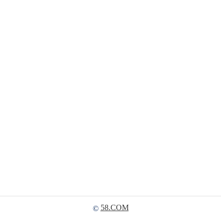
58.COM
©