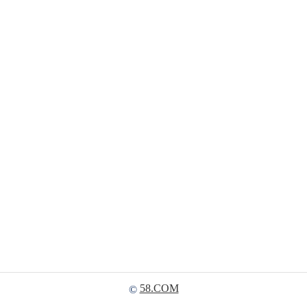
58.COM
©