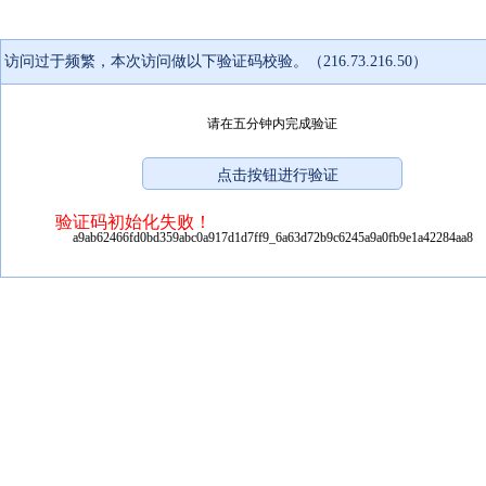
访问过于频繁，本次访问做以下验证码校验。（216.73.216.50）
请在五分钟内完成验证
验证码初始化失败！
a9ab62466fd0bd359abc0a917d1d7ff9_6a63d72b9c6245a9a0fb9e1a42284aa8