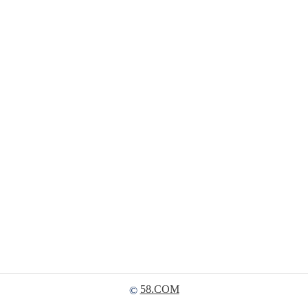
58.COM
©