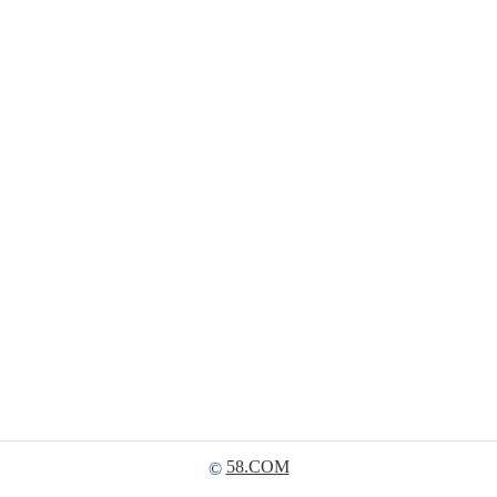
58.COM
©