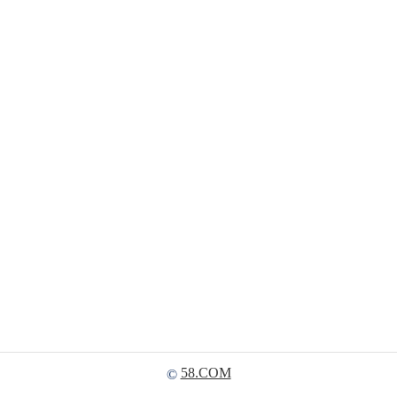
58.COM
©