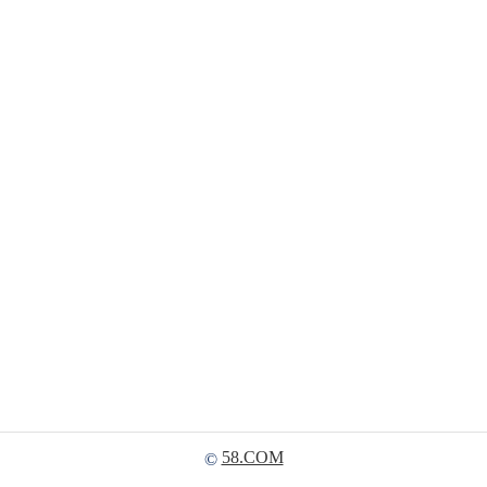
58.COM
©