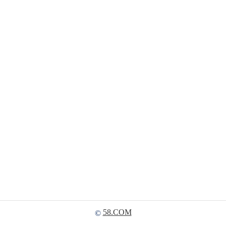
58.COM
©