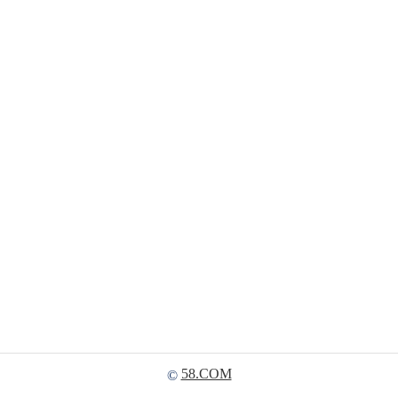
58.COM
©