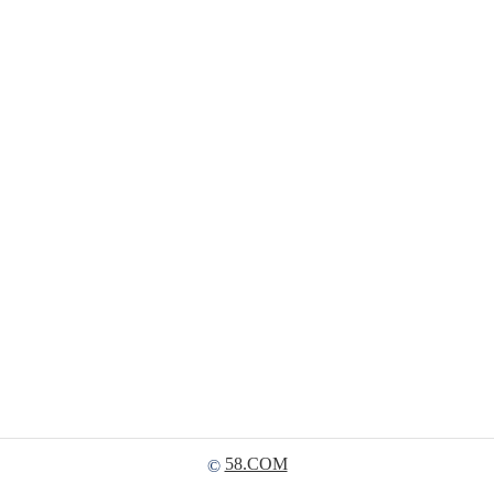
58.COM
©