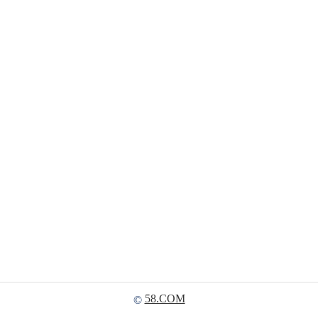
58.COM
©