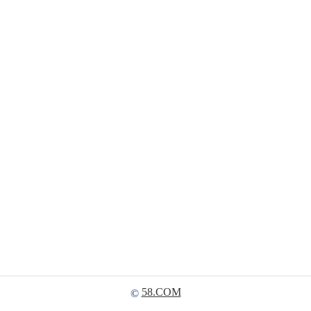
58.COM
©