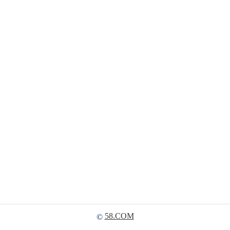
58.COM
©